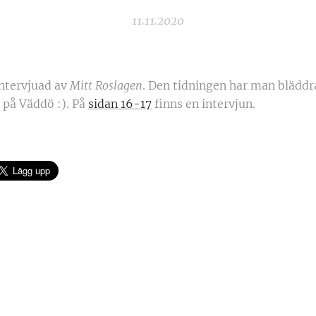
11.11.2020
 intervjuad av
Mitt Roslagen
. Den tidningen har man bläddra
på Väddö :). På
sidan 16-17
finns en intervjun.