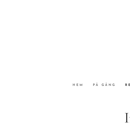
HEM
PÅ GÅNG
R
I